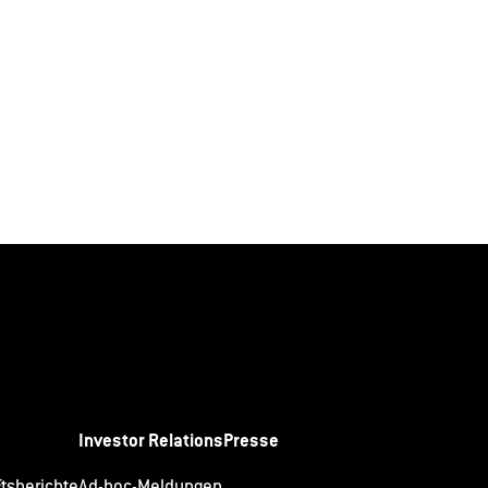
Investor Relations
Presse
tsberichte
Ad-hoc-Meldungen