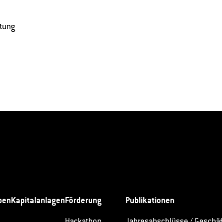
ftung
ben
Kapitalanlagen
Förderung
Publikationen
Hackathon
Jahresabschlüsse / Geschäf