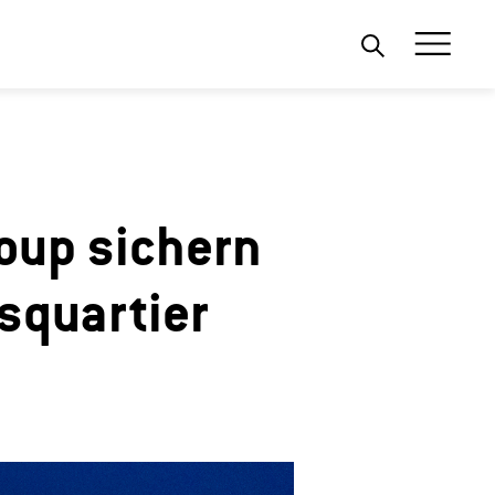
oup sichern
squartier