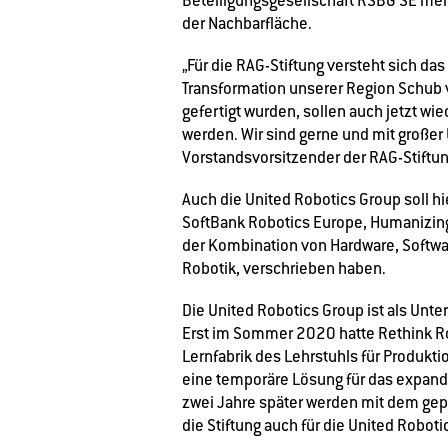
Beteiligungsgesellschaft RSBG SE meh
der Nachbarfläche.
„Für die RAG-Stiftung versteht sich das
Transformation unserer Region Schub v
gefertigt wurden, sollen auch jetzt w
werden. Wir sind gerne und mit große
Vorstandsvorsitzender der RAG-Stiftun
Auch die United Robotics Group soll h
SoftBank Robotics Europe, Humanizing 
der Kombination von Hardware, Softwa
Robotik, verschrieben haben.
Die United Robotics Group ist als Unt
Erst im Sommer 2020 hatte Rethink Ro
Lernfabrik des Lehrstuhls für Produkt
eine temporäre Lösung für das expand
zwei Jahre später werden mit dem ge
die Stiftung auch für die United Roboti