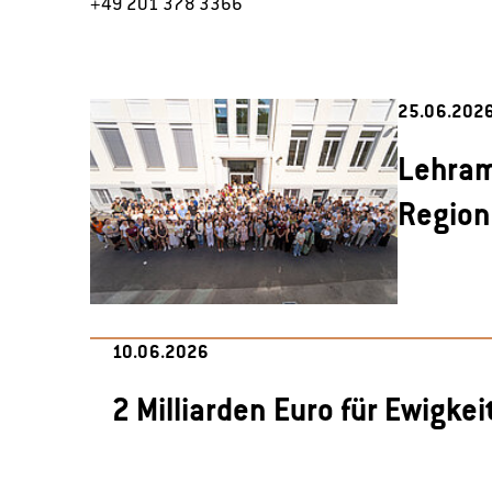
+49 201 378 3366
25.06.202
Lehram
Region
10.06.2026
2 Milliarden Euro für Ewigke