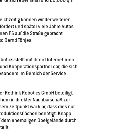
herte sich ebenfalls rund 20.000 qm
leichzeitig können wir der weiteren
ördert und später viele Jahre Autos
men PS auf die Straße gebracht
o Bernd Tönjes,
obotics stellt mit ihren Unternehmen
und Kooperationspartner dar, die sich
esondere im Bereich der Service
er Rethink Robotics GmbH beteiligt.
um in direkter Nachbarschaft zur
em Zeitpunkt war klar, dass dies nur
roduktionsflächen benötigt. Knapp
uf dem ehemaligen Opelgelände durch
ellt.