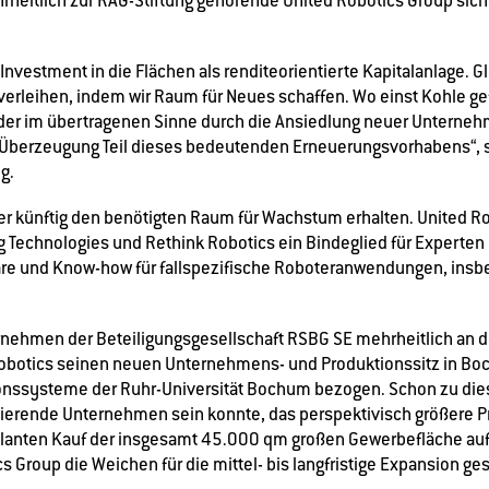
rheitlich zur RAG-Stiftung gehörende United Robotics Group sic
 Investment in die Flächen als renditeorientierte Kapitalanlage. G
erleihen, indem wir Raum für Neues schaffen. Wo einst Kohle gef
ieder im übertragenen Sinne durch die Ansiedlung neuer Unterneh
r Überzeugung Teil dieses bedeutenden Erneuerungsvorhabens“, s
g.
ier künftig den benötigten Raum für Wachstum erhalten. United R
Technologies und Rethink Robotics ein Bindeglied für Experten 
re und Know-how für fallspezifische Roboteranwendungen, insb
ernehmen der Beteiligungsgesellschaft RSBG SE mehrheitlich an d
botics seinen neuen Unternehmens- und Produktionssitz in Boch
ionssysteme der Ruhr-Universität Bochum bezogen. Schon zu dies
ierende Unternehmen sein konnte, das perspektivisch größere P
planten Kauf der insgesamt 45.000 qm großen Gewerbefläche a
cs Group die Weichen für die mittel- bis langfristige Expansion gest