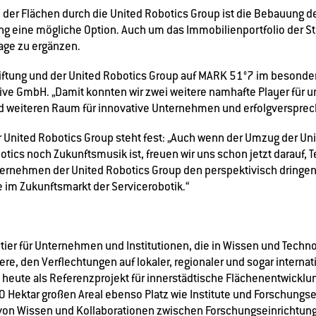
 der Flächen durch die United Robotics Group ist die Bebauung d
ung eine mögliche Option. Auch um das Immobilienportfolio der St
lage zu ergänzen.
iftung und der United Robotics Group auf MARK 51°7 im besonder
ve GmbH. „Damit konnten wir zwei weitere namhafte Player für un
 weiteren Raum für innovative Unternehmen und erfolgversprech
 United Robotics Group steht fest: „Auch wenn der Umzug der Un
otics noch Zukunftsmusik ist, freuen wir uns schon jetzt darauf,
ternehmen der United Robotics Group den perspektivisch dring
 im Zukunftsmarkt der Servicerobotik.“
er für Unternehmen und Institutionen, die in Wissen und Technol
ere, den Verflechtungen auf lokaler, regionaler und sogar interna
 heute als Referenzprojekt für innerstädtische Flächenentwicklu
Hektar großen Areal ebenso Platz wie Institute und Forschungse
 von Wissen und Kollaborationen zwischen Forschungseinrichtu