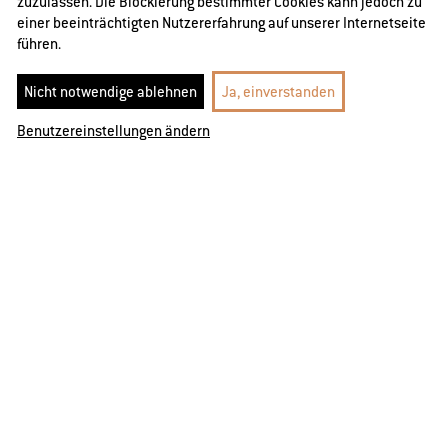
zuzulassen. Die Blockierung bestimmter Cookies kann jedoch zu
einer beeinträchtigten Nutzererfahrung auf unserer Internetseite
führen.
Nicht notwendige ablehnen
Ja, einverstanden
Benutzereinstellungen ändern
©istockphoto/fstop123
Bildungs­
förderung