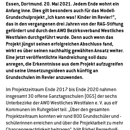
Essen, Dortmund. 20. Mai 2021. Jedem Ende wohnt ein
Anfang inne. Dies gilt besonders auch für das Modell-
Grundschulprojekt „Ich kann was! Kinder im Revier!“,
das in den vergangenen drei Jahren von der RAG-Stiftung
gefördert und durch den AWO Bezirksverband Westliches
Westfalen durchgeführt wurde. Denn auch wenn das
Projekt jüngst seinen erfolgreichen Abschluss fand,
wirkt es über seinen nachhaltig gewählten Ansatz weiter.
Eine jetzt veröffentlichte Handreichung soll dazu
anregen, die Erkenntnisse aus dem Projekt aufzugreifen
und seine Umsetzungsideen auch künftig an
Grundschulen im Revier anzuwenden.
Im Projektzeitraum Ende 2017 bis Ende 2020 nahmen
insgesamt 30 offene Ganztagsschulen (OGS) der sechs
Unterbezirke der AWO Westliches Westfalen e. V. aus elf
Kommunen im Ruhrgebiet teil. „Über den gesamten
Projektzeitraum konnten wir rund 800 Grundschüler und -
schülerinnen erreichen und über die Projektarbeit zu mehr
Chancengerechtigkeit beitragen“, hält Bärbel Bergerhoff-