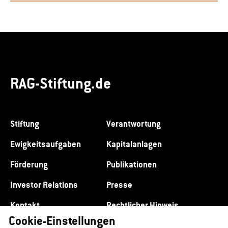
RAG-Stiftung.de
Stiftung
Verantwortung
Ewigkeitsaufgaben
Kapitalanlagen
Förderung
Publikationen
Investor Relations
Presse
Kontakt
Rechtlicher Hinweis
Cookie-Einstellungen
Datenschutz
Impressum