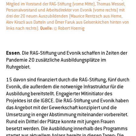
Mitglied im Vorstand der RAG-Stiftung (vorne Mitte), Thomas Wessel,
Personalvorstand und Arbeitsdirektor von Evonik (vorne rechts) mit
drei der 20 neuen Auszubildenden (Maurice Rentzsch aus Herne,
Alev Kirazli aus Datteln und Ömer Faruk aus Gelsenkirchen hinten von
links nach rechts).
Quelle:
© Robert Hoernig
Essen
. Die RAG-Stiftung und Evonik schaffen in Zeiten der
Pandemie 20 zusätzliche Ausbildungsplätze im
Ruhrgebiet.
15 davon sind finanziert durch die RAG-Stiftung, fünf durch
Evonik, die außerdem die notwenige Infrastruktur für die
Ausbildung bereitstellt. Engagierter Mitinitiator des
Projektes ist die IGBCE. Die RAG-Stiftung und Evonik haben
das Angebot mit der Gewerkschaft konzipiert und die
Umsetzung in enger Abstimmung miteinander vorbereitet.
Rund ein Drittel der Plätze konnte mit jungen Frauen
besetzt werden. Die Ausbildung innerhalb des Programms
startet aus aktuellem Anlass bereits in diesen Tagen: Die