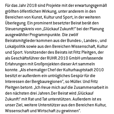
Für das Jahr 2018 sind Projekte mit der erwartungsgemäß
größten öffentlichen Wirkung, unter anderem in den
Bereichen von Kunst, Kultur und Sport, in der weiteren
Überlegung. Ein prominent besetzter Beirat berät den
Steuerungskreis von „Glückauf Zukunft!“ bei der Planung
ausgewählter Programmpunkte. Die zwölf
Beiratsmitglieder kommen aus der Bundes-, Landes-, und
Lokalpolitik sowie aus den Bereichen Wissenschaft, Kultur
und Sport. Vorsitzender des Beirats ist Fritz Pleitgen, der
als Geschäftsführer der RUHR.2010 GmbH umfassende
Erfahrungen mit Großprojekten dieser Art sammeln
konnte. „Als ehemaliger Chef der Kulturhauptstadt 2010
besitzt er außerdem ein untrügliches Gespür für die
Interessen der Bergbauregionen“, so Müller. Und Fritz
Pleitgen betont: „Ich freue mich auf die Zusammenarbeit in
den nächsten drei Jahren.Der Beirat wird ‚Glückauf
Zukunft!‘ mit Rat und Tat unterstützen. Außerdem ist es
unser Ziel, weitere Unterstützer aus den Bereichen Kultur,
Wissenschaft und Wirtschaft zu gewinnen“.