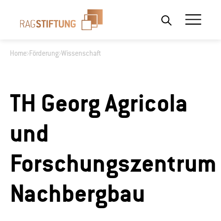
Home
Förderung
Wissenschaft
Wonach suchen Sie?
TH Georg Agricola
und
Forschungszentrum
Nachbergbau