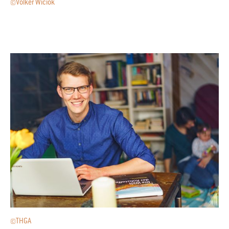
©Volker Wiciok
©THGA