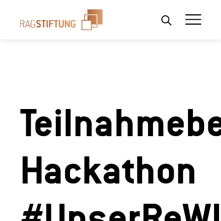
Wonach suchen Sie?
Teilnahmeb
Hackathon
#UnserReW